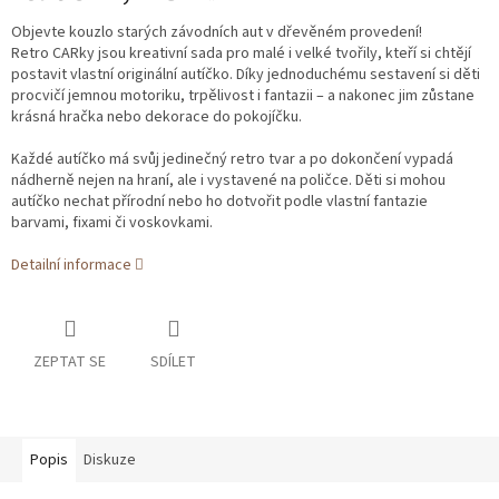
Objevte kouzlo starých závodních aut v dřevěném provedení!
Retro CARky jsou kreativní sada pro malé i velké tvořily, kteří si chtějí
postavit vlastní originální autíčko. Díky jednoduchému sestavení si děti
procvičí jemnou motoriku, trpělivost i fantazii – a nakonec jim zůstane
krásná hračka nebo dekorace do pokojíčku.
Každé autíčko má svůj jedinečný retro tvar a po dokončení vypadá
nádherně nejen na hraní, ale i vystavené na poličce. Děti si mohou
autíčko nechat přírodní nebo ho dotvořit podle vlastní fantazie
barvami, fixami či voskovkami.
Detailní informace
ZEPTAT SE
SDÍLET
Popis
Diskuze