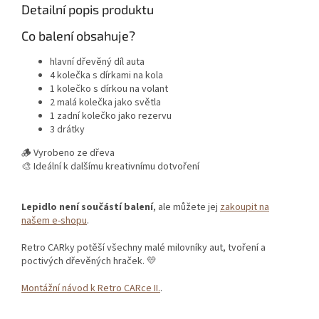
Detailní popis produktu
Co balení obsahuje?
hlavní dřevěný díl auta
4 kolečka s dírkami na kola
1 kolečko s dírkou na volant
2 malá kolečka jako světla
1 zadní kolečko jako rezervu
3 drátky
🪵 Vyrobeno ze dřeva
🎨 Ideální k dalšímu kreativnímu dotvoření
Lepidlo není součástí balení
, ale můžete jej
zakoupit na
našem e-shopu
.
Retro CARky potěší všechny malé milovníky aut, tvoření a
poctivých dřevěných hraček. 💛
Montážní návod k Retro CARce II.
.