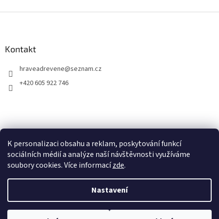
Z
á
p
a
Kontakt
t
hraveadrevene
@
seznam.cz
í
+420 605 922 746
K personalizaci obsahu a reklam, poskytování funkcí
sociálních médií a analýze naší návštěvnosti využíváme
soubory cookies. Více informací
zde
.
Vytvořil Shoptet
Nastavení
Copyright 2026
Hravé a dřevěné
. Všechna práva vyhrazena.
Upravit