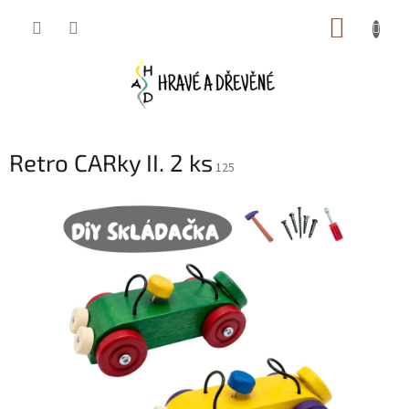
Přejít
NÁKUP
na
obsah
KOŠÍK
Retro CARky II. 2 ks
125