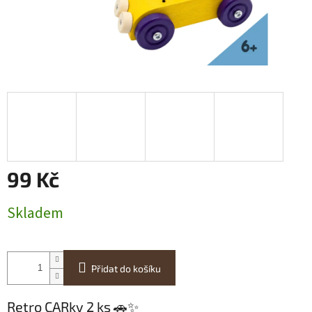
99 Kč
Měrná
Skladem
cena:
Přidat do košíku
Retro CARky 2 ks 🚗✨