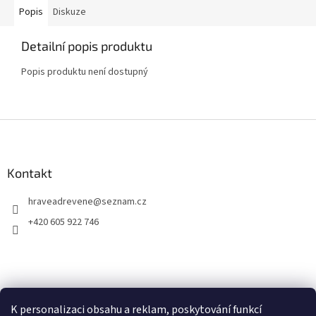
Popis
Diskuze
Detailní popis produktu
Popis produktu není dostupný
Z
á
p
a
Kontakt
t
hraveadrevene
@
seznam.cz
í
+420 605 922 746
K personalizaci obsahu a reklam, poskytování funkcí