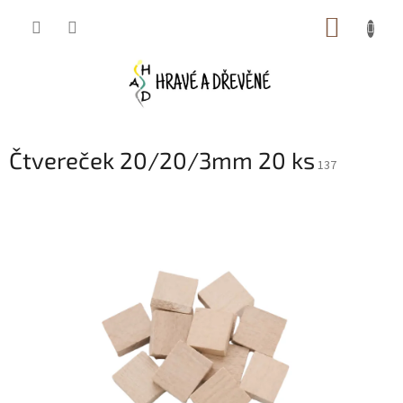
Přejít
NÁKUP
na
obsah
KOŠÍK
Čtvereček 20/20/3mm 20 ks
137