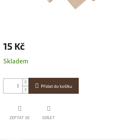
15 Kč
Měrná
Skladem
cena:
Přidat do košíku
ZEPTAT SE
SDÍLET