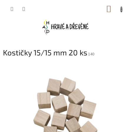
Přejít
NÁKUP
na
obsah
KOŠÍK
Kostičky 15/15 mm 20 ks
140