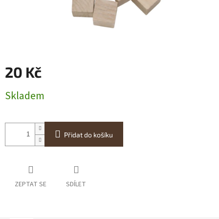
20 Kč
Měrná
Skladem
cena:
Přidat do košíku
ZEPTAT SE
SDÍLET