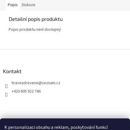
Popis
Diskuze
Detailní popis produktu
Popis produktu není dostupný
Z
á
p
a
Kontakt
t
hraveadrevene
@
seznam.cz
í
+420 605 922 746
K personalizaci obsahu a reklam, poskytování funkcí