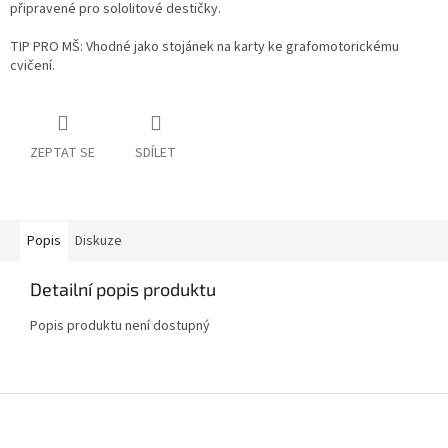
připravené pro sololitové destičky.
TIP PRO MŠ: Vhodné jako stojánek na karty ke grafomotorickému
cvičení.
ZEPTAT SE
SDÍLET
Popis
Diskuze
Detailní popis produktu
Popis produktu není dostupný
Z
á
p