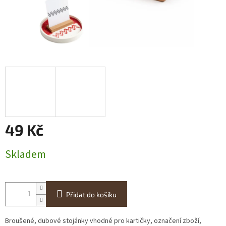
49 Kč
Měrná
Skladem
cena:
Přidat do košíku
Broušené, dubové stojánky vhodné pro kartičky, označení zboží,