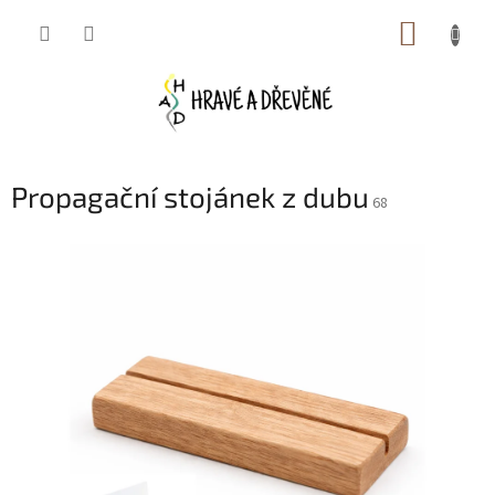
Přejít
NÁKUP
na
obsah
KOŠÍK
Propagační stojánek z dubu
68