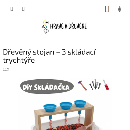
Přejít
NÁKUP
na
obsah
KOŠÍK
Dřevěný stojan + 3 skládací
trychtýře
119