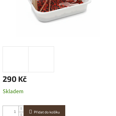
290 Kč
Měrná
Skladem
cena:
Přidat do košíku