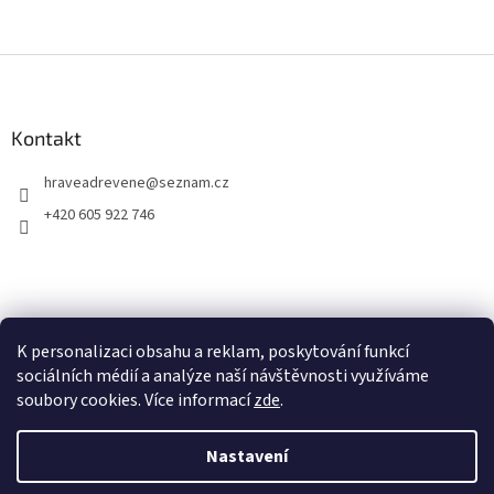
Z
á
p
a
Kontakt
t
hraveadrevene
@
seznam.cz
í
+420 605 922 746
K personalizaci obsahu a reklam, poskytování funkcí
sociálních médií a analýze naší návštěvnosti využíváme
soubory cookies. Více informací
zde
.
Vytvořil Shoptet
Nastavení