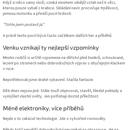
Když si něco samy složí, vzniká mnohem silnější vztah než k věci,
kterou pouze vybalí z krabice. Skládání navíc procvičuje trpělivost,
jemnou motoriku a přináší pocit hrdosti:
"Tohle jsem postavil já."
A právě tento pocit bývá často začátkem dalších her a příběhů.
Venku vznikají ty nejlepší vzpomínky
Mnoho rodičů si určitě vzpomene na dětství plné bunkrů, schovávané,
lezení po stromech nebo dobrodružných výprav s obyčejným klackem
v ruce.
Nepotřebovali jsme drahé vybavení. Stačila fantazie.
Děti dnes nejsou jiné. Stále touží objevovat, stavět, hledat poklady a
vymýšlet vlastní světy. Jen potřebují dostat příležitost.
Méně elektroniky, více příběhů
Nejde o to zakázat technologie. Jde o vytvoření rovnováhy.
Někdy totiž největší dobrodružství nevznikají na obrazovce, ale na