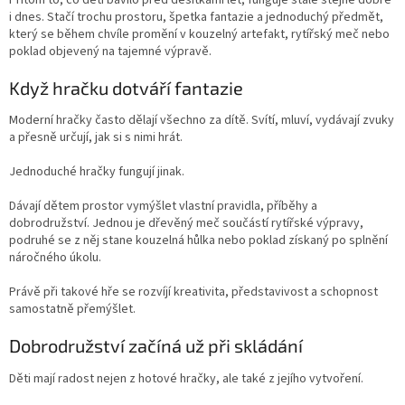
i dnes. Stačí trochu prostoru, špetka fantazie a jednoduchý předmět,
který se během chvíle promění v kouzelný artefakt, rytířský meč nebo
poklad objevený na tajemné výpravě.
Když hračku dotváří fantazie
Moderní hračky často dělají všechno za dítě. Svítí, mluví, vydávají zvuky
a přesně určují, jak si s nimi hrát.
Jednoduché hračky fungují jinak.
Dávají dětem prostor vymýšlet vlastní pravidla, příběhy a
dobrodružství. Jednou je dřevěný meč součástí rytířské výpravy,
podruhé se z něj stane kouzelná hůlka nebo poklad získaný po splnění
náročného úkolu.
Právě při takové hře se rozvíjí kreativita, představivost a schopnost
samostatně přemýšlet.
Dobrodružství začíná už při skládání
Děti mají radost nejen z hotové hračky, ale také z jejího vytvoření.