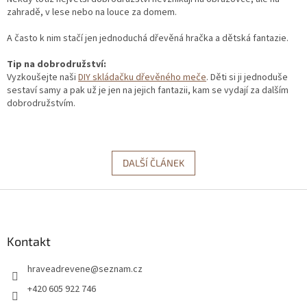
zahradě, v lese nebo na louce za domem.
A často k nim stačí jen jednoduchá dřevěná hračka a dětská fantazie.
Tip na dobrodružství:
Vyzkoušejte naši
DIY skládačku dřevěného meče
. Děti si ji jednoduše
sestaví samy a pak už je jen na jejich fantazii, kam se vydají za dalším
dobrodružstvím.
DALŠÍ ČLÁNEK
Z
á
p
a
Kontakt
t
hraveadrevene
@
seznam.cz
í
+420 605 922 746