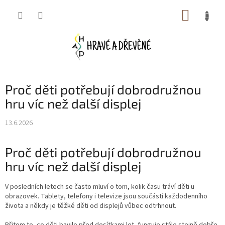
Přejít
NÁKUP
na
obsah
KOŠÍK
Proč děti potřebují dobrodružnou
hru víc než další displej
13.6.2026
Proč děti potřebují dobrodružnou
hru víc než další displej
V posledních letech se často mluví o tom, kolik času tráví děti u
obrazovek. Tablety, telefony i televize jsou součástí každodenního
života a někdy je těžké děti od displejů vůbec odtrhnout.
Přitom to, co děti bavilo před desítkami let, funguje stále stejně dobře