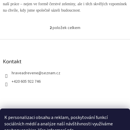
naší práce – nejen ve formě čerstvé zeleniny, ale i těch skvělých vzpomínek
na chvíle, kdy jsme společně sázeli budoucnost.
2
položek celkem
O
v
l
Z
á
á
d
p
a
a
Kontakt
c
t
í
hraveadrevene
@
seznam.cz
í
p
r
+420 605 922 746
v
k
y
v
ý
p
K personalizaci obsahu a reklam, poskytování funkcí
i
s
sociálních médií a analýze naší návštěvnosti využíváme
u