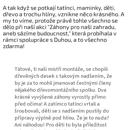
A tak když se potkají tatínci, maminky, děti,
dřevo a trochu hlíny, vznikne něco krásného. A
my to víme, protože právě tohle všechno se
dělo při naší akci "Záhony pro naši zahradu,
aneb sázíme budoucnost," která probíhala v
rámci spolupráce s Duhou, a to všechno
zdarma!
Tátové, ti naši mistři montáže, se chopili
dřevěných desek s takovým nadšením, že
by je za to mohli jmenovat čestnými členy
nějakého dřevomontážního spolku. Dva
krásné vyvýšené záhony vyrostly přímo
před očima! A zatímco tatínci vrtali a
šroubovali, děti se s nadšením pustily do
přípravy výplně pod hlínu. Že je to nuda?
Ani náhodou! Pro děti to byla příležitost