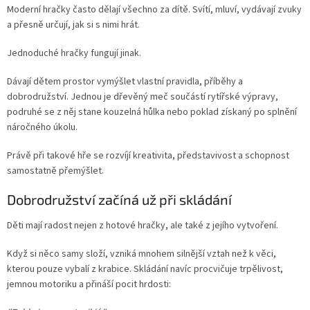
Moderní hračky často dělají všechno za dítě. Svítí, mluví, vydávají zvuky
a přesně určují, jak si s nimi hrát.
Jednoduché hračky fungují jinak.
Dávají dětem prostor vymýšlet vlastní pravidla, příběhy a
dobrodružství. Jednou je dřevěný meč součástí rytířské výpravy,
podruhé se z něj stane kouzelná hůlka nebo poklad získaný po splnění
náročného úkolu.
Právě při takové hře se rozvíjí kreativita, představivost a schopnost
samostatně přemýšlet.
Dobrodružství začíná už při skládání
Děti mají radost nejen z hotové hračky, ale také z jejího vytvoření.
Když si něco samy složí, vzniká mnohem silnější vztah než k věci,
kterou pouze vybalí z krabice. Skládání navíc procvičuje trpělivost,
jemnou motoriku a přináší pocit hrdosti: