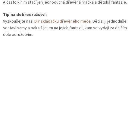
A často k nim stačí jen jednoduchá dřevěná hračka a dětská fantazie.
Tip na dobrodružství:
Vyzkoušejte naši
DIY skládačku dřevěného meče
. Děti si ji jednoduše
sestaví samy a pak už je jen na jejich fantazii, kam se vydají za dalším
dobrodružstvím.