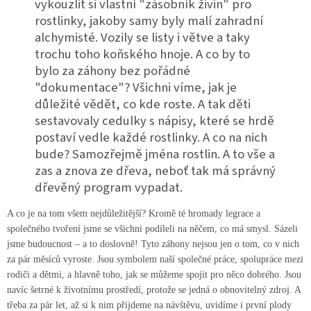
vykouzlit si vlastní "zásobník živin" pro
rostlinky, jakoby samy byly malí zahradní
alchymisté. Vozily se listy i větve a taky
trochu toho koňského hnoje. A co by to
bylo za záhony bez pořádné
"dokumentace"? Všichni víme, jak je
důležité vědět, co kde roste. A tak děti
sestavovaly cedulky s nápisy, které se hrdě
postaví vedle každé rostlinky. A co na nich
bude? Samozřejmě jména rostlin. A to vše a
zas a znova ze dřeva, neboť tak má správný
dřevěný program vypadat.
A co je na tom všem nejdůležitější? Kromě té hromady legrace a
společného tvoření jsme se všichni podíleli na něčem, co má smysl. Sázeli
jsme budoucnost – a to doslovně! Tyto záhony nejsou jen o tom, co v nich
za pár měsíců vyroste. Jsou symbolem naší společné práce, spolupráce mezi
rodiči a dětmi, a hlavně toho, jak se můžeme spojit pro něco dobrého. Jsou
navíc šetrné k životnímu prostředí, protože se jedná o obnovitelný zdroj. A
třeba za pár let, až si k nim přijdeme na návštěvu, uvidíme i první plody