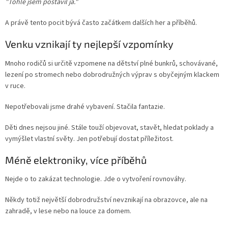
"Tohle jsem postavil já."
A právě tento pocit bývá často začátkem dalších her a příběhů.
Venku vznikají ty nejlepší vzpomínky
Mnoho rodičů si určitě vzpomene na dětství plné bunkrů, schovávané,
lezení po stromech nebo dobrodružných výprav s obyčejným klackem
v ruce.
Nepotřebovali jsme drahé vybavení. Stačila fantazie.
Děti dnes nejsou jiné. Stále touží objevovat, stavět, hledat poklady a
vymýšlet vlastní světy. Jen potřebují dostat příležitost.
Méně elektroniky, více příběhů
Nejde o to zakázat technologie. Jde o vytvoření rovnováhy.
Někdy totiž největší dobrodružství nevznikají na obrazovce, ale na
zahradě, v lese nebo na louce za domem.