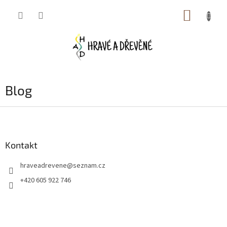
Přejít
NÁKUP
na
obsah
KOŠÍK
Blog
Z
á
p
a
Kontakt
t
hraveadrevene
@
seznam.cz
í
+420 605 922 746