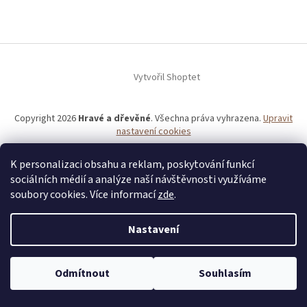
Vytvořil Shoptet
Copyright 2026
Hravé a dřevěné
. Všechna práva vyhrazena.
Upravit
nastavení cookies
K personalizaci obsahu a reklam, poskytování funkcí
sociálních médií a analýze naší návštěvnosti využíváme
soubory cookies. Více informací
zde
.
Nastavení
Všechny naše výrobky si můžete prohlédnout u nás v kamenné
Odmítnout
Souhlasím
prodejně v Brně.